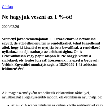
Címlap
Ne hagyjuk veszni az 1 %-ot!
2020/02/26
Személyi jövedelemadójának 1+1 százalékáról a bevallással
együtt, de attól elkülönülten is rendelkezhet, tehát függetlenül
attól, hogy ki készíti el és nyújtja be a bevallását, a rendelkező
nyilatkozatot eljuttathatja az adóhatósághoz Ön is
elektronikusan vagy papír alapon is! Ne hagyja veszni a
civileknek oly fontos forrást! Köszönjük, ha ezzel a Gyógyulj
Velünk Egyesület munkáját segíti a 18296659-1-42 adószám
feltüntetésével!
Aki magánszemélyként rendelkezik elektronikus tárhellyel,
nyilatkozatát a legegyszerűbb módon, elektronikusan nyújthatja be:
az e-SZJA webes felületen az online kitöltő segítségével vagy