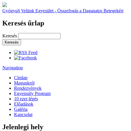
Gyógyulj Velünk Egyesület - Összefogás a Daganatos Betegekért
Keresés űrlap
Keresés
Navigation
Címlap
Magunkról
Rendezvények
Egyensúly Program
10 ezer lépés
Előadások
Galéria
Kapcsolat
Jelenlegi hely