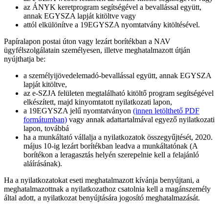
az ÁNYK keretprogram segítségével a bevallással együtt,
annak EGYSZA lapját kitöltve vagy
attól elkülönítve a 19EGYSZA nyomtatvány kitöltésével.
Papíralapon postai úton vagy lezárt borítékban a NAV
ügyfélszolgálatain személyesen, illetve meghatalmazott útján
nyújthatja be:
a személyijövedelemadó-bevallással együtt, annak EGYSZA
lapját kitöltve,
az e-SZJA felületen megtalálható kitöltő program segítségével
elkészített, majd kinyomtatott nyilatkozati lapon,
a 19EGYSZA jelű nyomtatványon
(innen letölthető PDF
formátumban)
vagy annak adattartalmával egyező nyilatkozati
lapon, továbbá
ha a munkáltató vállalja a nyilatkozatok összegyűjtését, 2020.
május 10-ig lezárt borítékban leadva a munkáltatónak (A
borítékon a leragasztás helyén szerepelnie kell a felajánló
aláírásának).
Ha a nyilatkozatokat eseti meghatalmazott kívánja benyújtani, a
meghatalmazottnak a nyilatkozathoz csatolnia kell a magánszemély
által adott, a nyilatkozat benyújtására jogosító meghatalmazását.