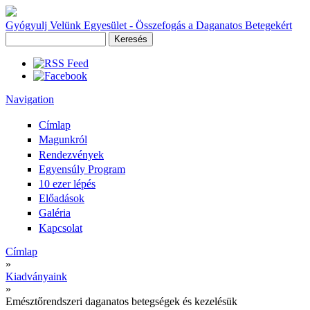
Gyógyulj Velünk Egyesület - Összefogás a Daganatos Betegekért
Keresés
Keresés űrlap
Navigation
Címlap
Magunkról
Rendezvények
Egyensúly Program
10 ezer lépés
Előadások
Galéria
Kapcsolat
Címlap
»
Jelenlegi hely
Kiadványaink
»
Emésztőrendszeri daganatos betegségek és kezelésük